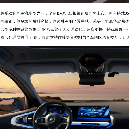
最受欢迎的主流车型之一，全新BMW X3长轴距版即将上市。新车搭载3
的轴距，尊享级的后排座椅，同级独有的全景星轨天幕等，将豪华驾乘体验
以灵感科技赋能驾趣，BMW智能个人助理迭代，反应更快；搭载最新一代
U图形处理器提升6.4倍；同时支持连续语音控制与全车四区语音交互，