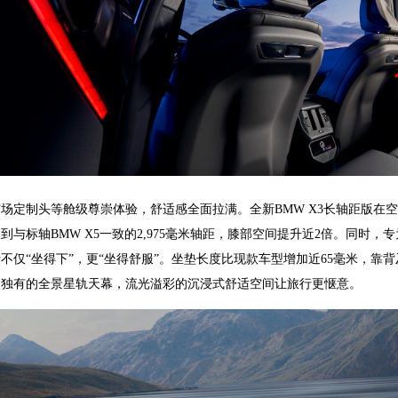
场定制头等舱级尊崇体验，舒适感全面拉满。全新BMW X3长轴距版在空
到与标轴BMW X5一致的2,975毫米轴距，膝部空间提升近2倍。同时
不仅“坐得下”，更“坐得舒服”。坐垫长度比现款车型增加近65毫米，靠
级独有的全景星轨天幕，流光溢彩的沉浸式舒适空间让旅行更惬意。