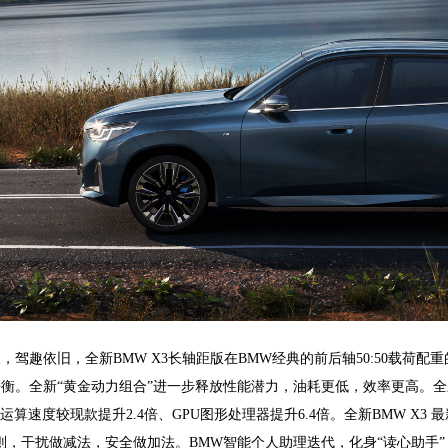
，驾趣依旧，全新BMW X3长轴距版在BMW经典的前后轴50:50载荷配
衡。全新“黄金动力组合”进一步释放性能潜力，油耗更低，效率更高。全新
U运算速度较现款提升2.4倍、GPU图形处理器提升6.4倍。全新BMW X3
则，干扰做减法，安全做加法。BMW智能个人助理迭代，化身“读心助手