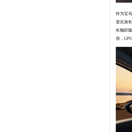
作为宝马
首次加长
长轴距版
倍，GP