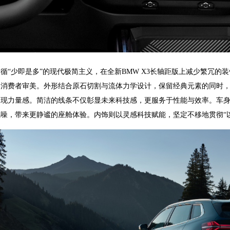
循“少即是多”的现代极简主义，在全新BMW X3长轴距版上减少繁冗的
国消费者审美。外形结合原石切割与流体力学设计，保留经典元素的同时
展现力量感。简洁的线条不仅彰显未来科技感，更服务于性能与效率。车
噪，带来更静谧的座舱体验。内饰则以灵感科技赋能，坚定不移地贯彻“